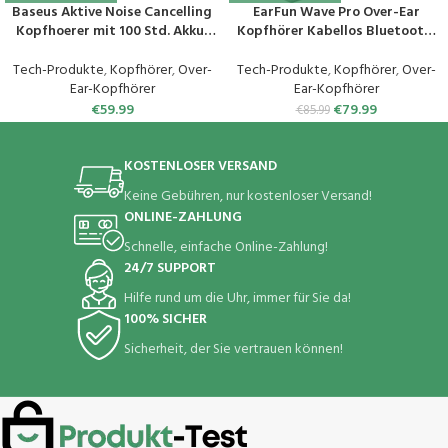
Baseus Aktive Noise Cancelling
EarFun Wave Pro Over-Ear
Kopfhoerer mit 100 Std. Akku,
Kopfhörer Kabellos Bluetooth,
LHDC Hi-Res Sound, Reduziert
Hybrid Aktive Noise Cancelling,
Geräusche um Bis zu 95%,
Hi-Res Audio, LDAC, 80 Std Akku,
Tech-Produkte
,
Kopfhörer
,
Over-
Tech-Produkte
,
Kopfhörer
,
Over-
Raumsound, ENC-Mikrofone,
Bequemer Halt, 5 Mikrofone
Ear-Kopfhörer
Ear-Kopfhörer
0,038s niedriger Latenz,
Kristallklare Anrufe, Bluetooth
€
59.99
€
79.99
€
85.99
Bluetooth 5.3 Kopfhörer Over-
Multipoint, EQ in App
Ear
KOSTENLOSER VERSAND
Keine Gebühren, nur kostenloser Versand!
ONLINE-ZAHLUNG
Schnelle, einfache Online-Zahlung!
24/7 SUPPORT
Hilfe rund um die Uhr, immer für Sie da!
100% SICHER
Sicherheit, der Sie vertrauen können!