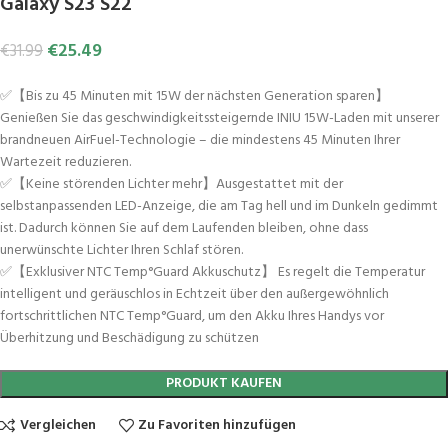
Galaxy S23 S22
€
25.49
€
31.99
✅【Bis zu 45 Minuten mit 15W der nächsten Generation sparen】
Genießen Sie das geschwindigkeitssteigernde INIU 15W-Laden mit unserer
brandneuen AirFuel-Technologie – die mindestens 45 Minuten Ihrer
Wartezeit reduzieren.
✅【Keine störenden Lichter mehr】Ausgestattet mit der
selbstanpassenden LED-Anzeige, die am Tag hell und im Dunkeln gedimmt
ist. Dadurch können Sie auf dem Laufenden bleiben, ohne dass
unerwünschte Lichter Ihren Schlaf stören.
✅【Exklusiver NTC Temp°Guard Akkuschutz】 Es regelt die Temperatur
intelligent und geräuschlos in Echtzeit über den außergewöhnlich
fortschrittlichen NTC Temp°Guard, um den Akku Ihres Handys vor
Überhitzung und Beschädigung zu schützen
PRODUKT KAUFEN
Vergleichen
Zu Favoriten hinzufügen