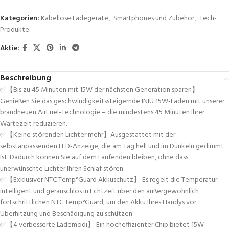
Kategorien:
Kabellose Ladegeräte
,
Smartphones und Zubehör
,
Tech-
Produkte
Aktie:
Beschreibung
✅【Bis zu 45 Minuten mit 15W der nächsten Generation sparen】
Genießen Sie das geschwindigkeitssteigernde INIU 15W-Laden mit unserer
brandneuen AirFuel-Technologie – die mindestens 45 Minuten Ihrer
Wartezeit reduzieren.
✅【Keine störenden Lichter mehr】Ausgestattet mit der
selbstanpassenden LED-Anzeige, die am Tag hell und im Dunkeln gedimmt
ist. Dadurch können Sie auf dem Laufenden bleiben, ohne dass
unerwünschte Lichter Ihren Schlaf stören.
✅【Exklusiver NTC Temp°Guard Akkuschutz】 Es regelt die Temperatur
intelligent und geräuschlos in Echtzeit über den außergewöhnlich
fortschrittlichen NTC Temp°Guard, um den Akku Ihres Handys vor
Überhitzung und Beschädigung zu schützen
✅【4 verbesserte Lademodi】 Ein hocheffizienter Chip bietet 15W