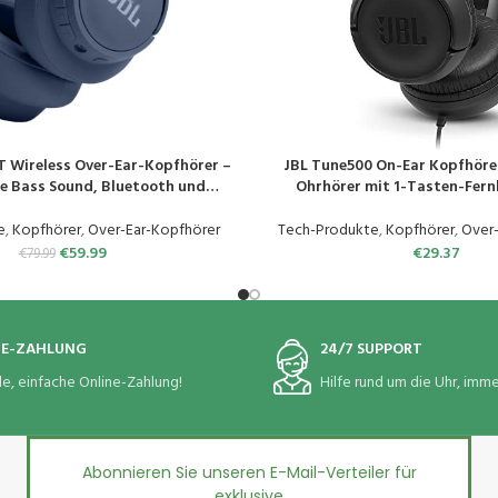
T Wireless Over-Ear-Kopfhörer –
JBL Tune500 On-Ear Kopfhörer
EN
PRODUKT KAUFEN
re Bass Sound, Bluetooth und
Ohrhörer mit 1-Tasten-Fer
barem Design – Bis zu 76 Stunden
integriertem Mikrofon und Alex
ikwiedergabe – Blau
Telefonieren und Musik höre
e
,
Kopfhörer
,
Over-Ear-Kopfhörer
Tech-Produkte
,
Kopfhörer
,
Over
Schwarz, JBLT500B
€
59.99
€
29.37
€
79.99
NE-ZAHLUNG
24/7 SUPPORT
le, einfache Online-Zahlung!
Hilfe rund um die Uhr, immer
Abonnieren Sie unseren E-Mail-Verteiler für
exklusive