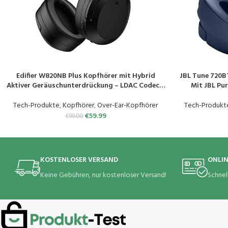
Edifier W820NB Plus Kopfhörer mit Hybrid
JBL Tune 720B
PRODUKT KAUFEN
PRODUKT KAUF
Aktiver Geräuschunterdrückung – LDAC Codec –
Mit JBL Pu
Hi-Res Audio Wireless & Wired –
leichtem, falt
Schnellladefunktion – 49 Stunden Spielzeit –
Mus
Tech-Produkte
,
Kopfhörer
,
Over-Ear-Kopfhörer
Tech-Produkt
Over Ear Bluetooth V5.2 – Schwarz
€
59.99
€
99.00
KOSTENLOSER VERSAND
ONLI
Keine Gebühren, nur kostenloser Versand!
Schnel