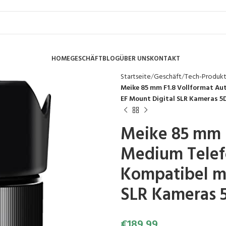
HOME
GESCHÄFT
BLOG
ÜBER UNS
KONTAKT
Startseite
Geschäft
Tech-Produk
Meike 85 mm F1.8 Vollformat Au
EF Mount Digital SLR Kameras 5D
Meike 85 mm F
Medium Telefo
Kompatibel mi
SLR Kameras 5
€
189.99