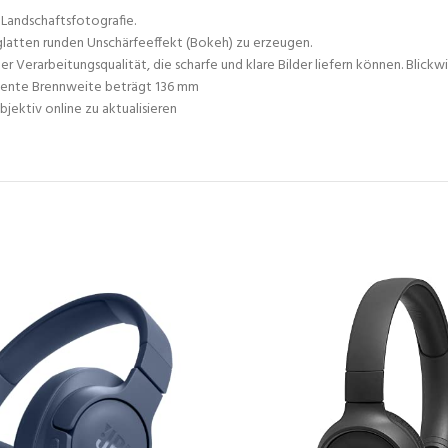
 Landschaftsfotografie.
glatten runden Unschärfeeffekt (Bokeh) zu erzeugen.
erarbeitungsqualität, die scharfe und klare Bilder liefern können. Blickwinke
lente Brennweite beträgt 136 mm
jektiv online zu aktualisieren