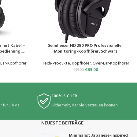
 mit Kabel –
Sennheiser HD 280 PRO Professioneller
PRODUKT KAUFEN
nbedienung,
Monitoring-Kopfhörer, Schwarz
a-Integration –
n unterwegs
-Ear-Kopfhörer
Tech-Produkte
,
Kopfhörer
,
Over-Ear-Kopfhörer
LK
€
89.00
€
99.00
100% SICHER
 für Sie da!
Sicherheit, der Sie vertrauen können!
NEUESTE BEITRÄGE
Minimalist Japanese-inspired