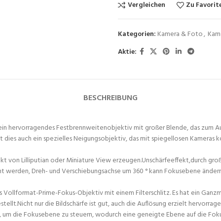
Vergleichen
Zu Favorit
Kategorien:
Kamera & Foto
,
Kam
Aktie:
BESCHREIBUNG
t es ein hervorragendes Festbrennweitenobjektiv mit großer Blende, das z
t dies auch ein spezielles Neigungsobjektiv, das mit spiegellosen Kameras ko
fekt von Lilliputian oder Miniature View erzeugen.Unschärfeeffekt,durch gr
eht werden, Dreh- und Verschiebungsachse um 360 ° kann Fokusebene änder
elles Vollformat-Prime-Fokus-Objektiv mit einem Filterschlitz. Es hat ein 
ellt.Nicht nur die Bildschärfe ist gut, auch die Auflösung erzielt hervorrag
 um die Fokusebene zu steuern, wodurch eine geneigte Ebene auf die Foku