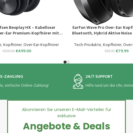
fsen Beoplay HX – Kabelloser
EarFun Wave Pro Over-Ear Kopf
EN
PRODUKT KAUFEN
er-Ear Premium-Kopfhörer mit
Bluetooth, Hybrid Aktive Noise 
se Cancellation, 6 Mikrofone,
Res Audio, LDAC, 80 Std Akku, B
it bis zu 40 h, Kopfhörer und
Mikrofone Kristallklare Anruf
e
,
Kopfhörer
,
Over-Ear-Kopfhörer
Tech-Produkte
,
Kopfhörer
,
Over
-Tasche – Black Anthracite
Multipoint, EQ in 
€
499.00
€
79.99
€
599.00
€
85.99
NE-ZAHLUNG
24/7 SUPPORT
le, einfache Online-Zahlung!
Hilfe rund um die Uhr, immer
Abonnieren Sie unseren E-Mail-Verteiler für
exklusive
Angebote & Deals