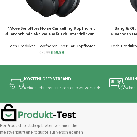
1More SonoFlow Noise Cancelling Kopfhörer,
Bang & Olu
PRODUKT KAUFEN
PRODUKT KAUF
Bluetooth mit Aktiver Geräuschunterdrückung,
Bluetooth Ov
70 Stunden Wiedergabe, LDAC Hi-Res Wireless
Active Noi
Audio, Over Ear Headset, Klare Anrufe, EQ-
Akkulaufze
Tech-Produkte
,
Kopfhörer
,
Over-Ear-Kopfhörer
Tech-Produkt
Voreinstellung.
Kopfhörer
€
69.99
€
89.99
KOSTENLOSER VERSAND
ONLI
Keine Gebühren, nur kostenloser Versand!
Schnel
Bei Produkt-test.shop bieten wir Ihnen die
meistverkauften Produkte aus verschiedenen