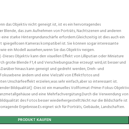
nn das Objektiv nicht geneigt ist, ist es ein hervorragendes
er Blende, das zum Aufnehmen von Porträts, Nachtszenen und anderen
ine starke Hintergrundunschärfe erfordern.Gleichzeitig ist dies auch ein
it spiegellosen Kameras kompatibel ist. Sie können sogar interessante
e wie ein Modell aussehen,wenn Sie das Objektiv neigen.
 -Dieses Objektiv kann den visuellen Effekt von Lilliputian oder Miniature
ch große Blende F1,4 und Verschiebungsachse erzeugt wird,ist besser und
s.Darüber hinaus kann geneigt und gedreht werden, Dreh- und
Fokusebene ändern und eine Vielzahl von Effektfotos und
n Unschärfeeffekt erzielen,was sehr einfach,aber so interessant ist.
gender Bildqualität] -Dies ist ein manuelles Vollformat-Prime-Fokus-Objektiv
in Ganzmetallgehäuse und eine Mehrfachvergütung.Durch die Verwendung von
ildqualität des Fotos besser wiederhergestellt.Nicht nur die Bildschärfe ist
vorragende Ergebnisse.Es eignet sich für Porträts, Gebäude, Landschaften.
PRODUKT KAUFEN