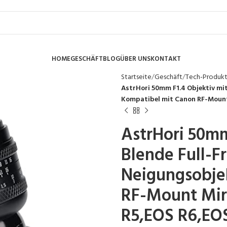
HOME
GESCHÄFT
BLOG
ÜBER UNS
KONTAKT
Startseite
Geschäft
Tech-Produk
AstrHori 50mm F1.4 Objektiv mi
Kompatibel mit Canon RF-Mount 
AstrHori 50mm
Blende Full-F
Neigungsobje
RF-Mount Mir
R5,EOS R6,EO