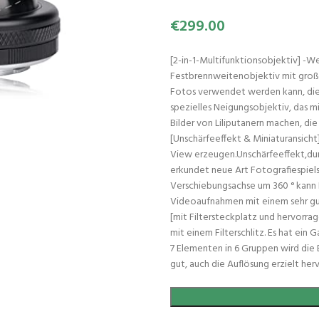
€
299.00
[2-in-1-Multifunktionsobjektiv] -We
Festbrennweitenobjektiv mit groß
Fotos verwendet werden kann, die e
spezielles Neigungsobjektiv, das m
Bilder von Liliputanern machen, di
[Unschärfeeffekt & Miniaturansicht]
View erzeugen.Unschärfeeffekt,dur
erkundet neue Art Fotografiespiel
Verschiebungsachse um 360 ° kann 
Videoaufnahmen mit einem sehr gute
[mit Filtersteckplatz und hervorra
mit einem Filterschlitz. Es hat e
7 Elementen in 6 Gruppen wird die B
gut, auch die Auflösung erzielt her