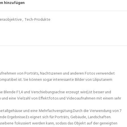
en hinzufügen
eraobjektive
,
Tech-Produkte
um Aufnehmen von Porträts, Nachtszenen und anderen Fotos verwendet
mpatibel ist. Sie können sogar interessante Bilder von Liliputanern
oße Blende F1,4 und Verschiebungsachse erzeugt wird,ist besser und
n und eine Vielzahl von Effektfotos und Videoaufnahmen mit einem sehr
Ganzmetallgehäuse und eine Mehrfachvergütung.Durch die Verwendung von 7
ende Ergebnisse.Es eignet sich für Porträts, Gebäude, Landschaften.
sebene fokussiert werden kann, sodass das Objekt auf der geneigten