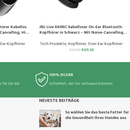
hörer Kabellos
JBL Live 460NC kabelloser On-Ear Bluetooth-
PRODUKT KAUFEN
Cancelling, Hi-
Kopfhörer in Schwarz – Mit Noise-Cancelling
equemer Halt, 5
und Sprachassistent – Für bis zu 50 Stunden
e, Bluetooth
Musikgenuss
-Ear-Kopfhörer
Tech-Produkte
,
Kopfhörer
,
Over-Ear-Kopfhörer
App
€
69.26
€
129.99
100% SICHER
 für Sie da!
Sicherheit, der Sie vertrauen können!
NEUESTE BEITRÄGE
So wählen Sie das beste Futter für
die Gesundheit Ihres Hundes aus