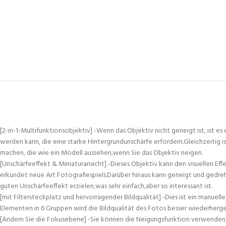
[2-in-1-Multifunktionsobjektiv] -Wenn das Objektiv nicht geneigt ist, is
werden kann, die eine starke Hintergrundunschärfe erfordern.Gleichzeitig is
machen, die wie ein Modell aussehen,wenn Sie das Objektiv neigen.
[Unschärfeeffekt & Miniaturansicht] -Dieses Objektiv kann den visuellen Ef
erkundet neue Art Fotografiespiels.Darüber hinaus kann geneigt und gedr
guten Unschärfeeffekt erzielen,was sehr einfach,aber so interessant ist.
[mit Filtersteckplatz und hervorragender Bildqualität] -Dies ist ein manu
Elementen in 6 Gruppen wird die Bildqualität des Fotos besser wiederhergest
[Ändern Sie die Fokusebene] -Sie können die Neigungsfunktion verwenden,