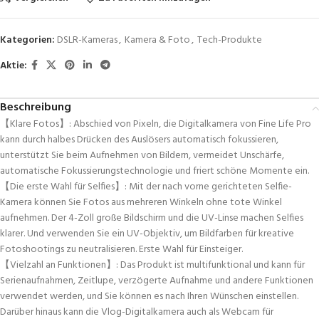
Kategorien:
DSLR-Kameras
,
Kamera & Foto
,
Tech-Produkte
Aktie:
Beschreibung
【Klare Fotos】: Abschied von Pixeln, die Digitalkamera von Fine Life Pro
kann durch halbes Drücken des Auslösers automatisch fokussieren,
unterstützt Sie beim Aufnehmen von Bildern, vermeidet Unschärfe,
automatische Fokussierungstechnologie und friert schöne Momente ein.
【Die erste Wahl für Selfies】: Mit der nach vorne gerichteten Selfie-
Kamera können Sie Fotos aus mehreren Winkeln ohne tote Winkel
aufnehmen. Der 4-Zoll große Bildschirm und die UV-Linse machen Selfies
klarer. Und verwenden Sie ein UV-Objektiv, um Bildfarben für kreative
Fotoshootings zu neutralisieren. Erste Wahl für Einsteiger.
【Vielzahl an Funktionen】: Das Produkt ist multifunktional und kann für
Serienaufnahmen, Zeitlupe, verzögerte Aufnahme und andere Funktionen
verwendet werden, und Sie können es nach Ihren Wünschen einstellen.
Darüber hinaus kann die Vlog-Digitalkamera auch als Webcam für