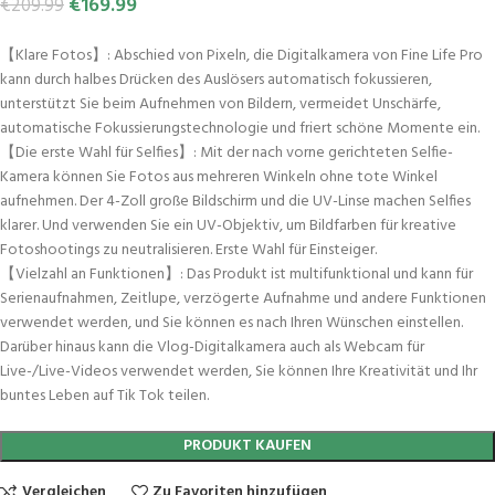
€
169.99
€
209.99
【Klare Fotos】: Abschied von Pixeln, die Digitalkamera von Fine Life Pro
kann durch halbes Drücken des Auslösers automatisch fokussieren,
unterstützt Sie beim Aufnehmen von Bildern, vermeidet Unschärfe,
automatische Fokussierungstechnologie und friert schöne Momente ein.
【Die erste Wahl für Selfies】: Mit der nach vorne gerichteten Selfie-
Kamera können Sie Fotos aus mehreren Winkeln ohne tote Winkel
aufnehmen. Der 4-Zoll große Bildschirm und die UV-Linse machen Selfies
klarer. Und verwenden Sie ein UV-Objektiv, um Bildfarben für kreative
Fotoshootings zu neutralisieren. Erste Wahl für Einsteiger.
【Vielzahl an Funktionen】: Das Produkt ist multifunktional und kann für
Serienaufnahmen, Zeitlupe, verzögerte Aufnahme und andere Funktionen
verwendet werden, und Sie können es nach Ihren Wünschen einstellen.
Darüber hinaus kann die Vlog-Digitalkamera auch als Webcam für
Live-/Live-Videos verwendet werden, Sie können Ihre Kreativität und Ihr
buntes Leben auf Tik Tok teilen.
PRODUKT KAUFEN
Vergleichen
Zu Favoriten hinzufügen