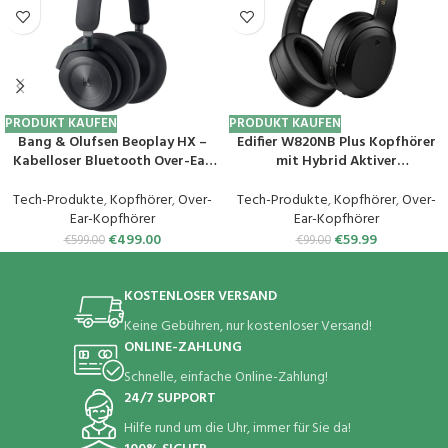
PRODUKT KAUFEN
PRODUKT KAUFEN
Bang & Olufsen Beoplay HX –
Edifier W820NB Plus Kopfhörer
Kabelloser Bluetooth Over-Ear
mit Hybrid Aktiver
Premium-Kopfhörer mit Active
Geräuschunterdrückung – LDAC
Noise Cancellation, 6 Mikrofone,
Codec – Hi-Res Audio Wireless &
Tech-Produkte
,
Kopfhörer
,
Over-
Tech-Produkte
,
Kopfhörer
,
Over-
Akkulaufzeit bis zu 40 h,
Wired – Schnellladefunktion – 49
Ear-Kopfhörer
Ear-Kopfhörer
Kopfhörer und Kopfhörer-
Stunden Spielzeit – Over Ear
€
499.00
€
59.99
€
599.00
€
99.00
Tasche – Black Anthracite
Bluetooth V5.2 – Schwarz
KOSTENLOSER VERSAND
Keine Gebühren, nur kostenloser Versand!
ONLINE-ZAHLUNG
Schnelle, einfache Online-Zahlung!
24/7 SUPPORT
Hilfe rund um die Uhr, immer für Sie da!