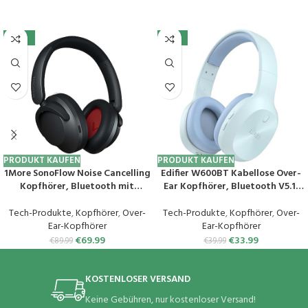
-22%
-15%
PRODUKT KAUFEN
PRODUKT KAUFEN
1More SonoFlow Noise Cancelling
Edifier W600BT Kabellose Over-
Kopfhörer, Bluetooth mit
Ear Kopfhörer, Bluetooth V5.1,
Aktiver Geräuschunterdrückung,
Kristallklare Anrufe, 40mm
70 Stunden Wiedergabe, LDAC
Treiber, 30 Stunden
Tech-Produkte
,
Kopfhörer
,
Over-
Tech-Produkte
,
Kopfhörer
,
Over-
Hi-Res Wireless Audio, Over Ear
Wiedergabezeit, Verbindung mit
Ear-Kopfhörer
Ear-Kopfhörer
Headset, Klare Anrufe, EQ-
2 Geräten, Integriertes
€
69.99
€
33.99
€
89.99
€
39.99
Voreinstellung.
Mikrofon, Leicht – Blau
KOSTENLOSER VERSAND
Keine Gebühren, nur kostenloser Versand!