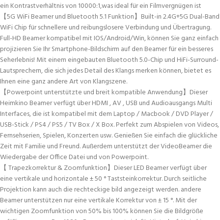
ein Kontrastverhältnis von 10000:1,was ideal für ein Filmvergnügen ist
【5G WiFi Beamer und Bluetooth 5.1 Funktion】Built-in 2.4G+5G Dual-Band
WiFi Chip für schnellere und reibungslosere Verbindung und Übertragung.
Full-HD Beamer kompatibel mit IOS/Android/Win, können Sie ganz einfach
projizieren Sie Ihr Smartphone-Bildschirm auf den Beamer für ein besseres
Seherlebnis! Mit einem eingebauten Bluetooth 5.0-Chip und HiFi-Surround-
Lautsprechern, die sich jedes Detail des Klangs merken können, bietet es
Ihnen eine ganz andere Art von Klangszene.
【Powerpoint unterstützte und breit kompatible Anwendung】Dieser
Heimkino Beamer verfügt über HDMI , AV , USB und Audioausgangs Multi
Interfaces, die ist kompatibel mit dem Laptop / Macbook / DVD Player /
USB-Stick / PS4 / PS5 / TV Box / X Box. Perfekt zum Abspielen von Videos,
Fernsehserien, Spielen, Konzerten usw. Genießen Sie einfach die glückliche
Zeit mit Familie und Freund. Außerdem unterstützt der VideoBeamer die
Wiedergabe der Office Datei und von Powerpoint.
【 Trapezkorrektur & Zoomfunktion】Dieser LED Beamer verfügt über
eine vertikale und horizontale ± 50 ° Taststeinkorrektur. Durch seitliche
Projektion kann auch die rechteckige bild angezeigt werden. andere
Beamer unterstützen nur eine vertikale Korrektur von ± 15 °. Mit der
wichtigen Zoomfunktion von 50% bis 100% können Sie die Bildgröße