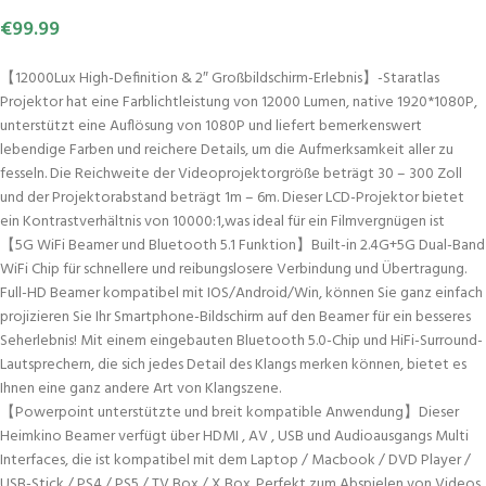
€
99.99
【12000Lux High-Definition & 2″ Großbildschirm-Erlebnis】-Staratlas
Projektor hat eine Farblichtleistung von 12000 Lumen, native 1920*1080P,
unterstützt eine Auflösung von 1080P und liefert bemerkenswert
lebendige Farben und reichere Details, um die Aufmerksamkeit aller zu
fesseln. Die Reichweite der Videoprojektorgröße beträgt 30 – 300 Zoll
und der Projektorabstand beträgt 1m – 6m. Dieser LCD-Projektor bietet
ein Kontrastverhältnis von 10000:1,was ideal für ein Filmvergnügen ist
【5G WiFi Beamer und Bluetooth 5.1 Funktion】Built-in 2.4G+5G Dual-Band
WiFi Chip für schnellere und reibungslosere Verbindung und Übertragung.
Full-HD Beamer kompatibel mit IOS/Android/Win, können Sie ganz einfach
projizieren Sie Ihr Smartphone-Bildschirm auf den Beamer für ein besseres
Seherlebnis! Mit einem eingebauten Bluetooth 5.0-Chip und HiFi-Surround-
Lautsprechern, die sich jedes Detail des Klangs merken können, bietet es
Ihnen eine ganz andere Art von Klangszene.
【Powerpoint unterstützte und breit kompatible Anwendung】Dieser
Heimkino Beamer verfügt über HDMI , AV , USB und Audioausgangs Multi
Interfaces, die ist kompatibel mit dem Laptop / Macbook / DVD Player /
USB-Stick / PS4 / PS5 / TV Box / X Box. Perfekt zum Abspielen von Videos,