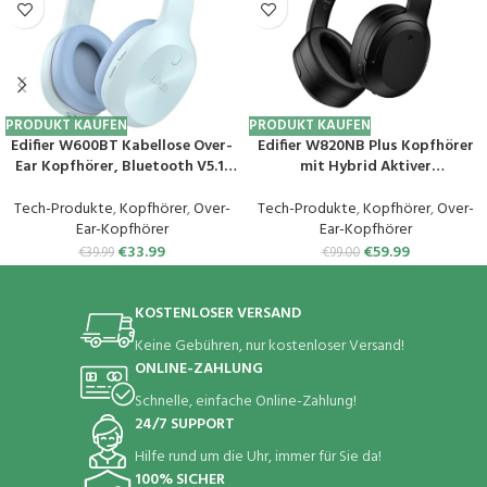
PRODUKT KAUFEN
PRODUKT KAUFEN
Edifier W600BT Kabellose Over-
Edifier W820NB Plus Kopfhörer
Ear Kopfhörer, Bluetooth V5.1,
mit Hybrid Aktiver
Kristallklare Anrufe, 40mm
Geräuschunterdrückung – LDAC
Treiber, 30 Stunden
Codec – Hi-Res Audio Wireless &
Tech-Produkte
,
Kopfhörer
,
Over-
Tech-Produkte
,
Kopfhörer
,
Over-
Wiedergabezeit, Verbindung mit
Wired – Schnellladefunktion – 49
Ear-Kopfhörer
Ear-Kopfhörer
2 Geräten, Integriertes
Stunden Spielzeit – Over Ear
€
33.99
€
59.99
€
39.99
€
99.00
Mikrofon, Leicht – Blau
Bluetooth V5.2 – Schwarz
KOSTENLOSER VERSAND
Keine Gebühren, nur kostenloser Versand!
ONLINE-ZAHLUNG
Schnelle, einfache Online-Zahlung!
24/7 SUPPORT
Hilfe rund um die Uhr, immer für Sie da!
100% SICHER