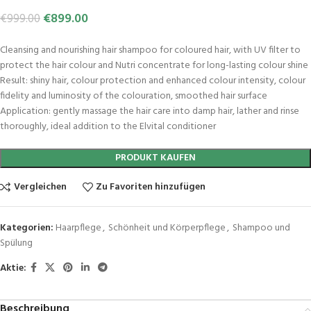
€
899.00
€
999.00
Cleansing and nourishing hair shampoo for coloured hair, with UV filter to
protect the hair colour and Nutri concentrate for long-lasting colour shine
Result: shiny hair, colour protection and enhanced colour intensity, colour
fidelity and luminosity of the colouration, smoothed hair surface
Application: gently massage the hair care into damp hair, lather and rinse
thoroughly, ideal addition to the Elvital conditioner
PRODUKT KAUFEN
Vergleichen
Zu Favoriten hinzufügen
Kategorien:
Haarpflege
,
Schönheit und Körperpflege
,
Shampoo und
Spülung
Aktie:
Beschreibung