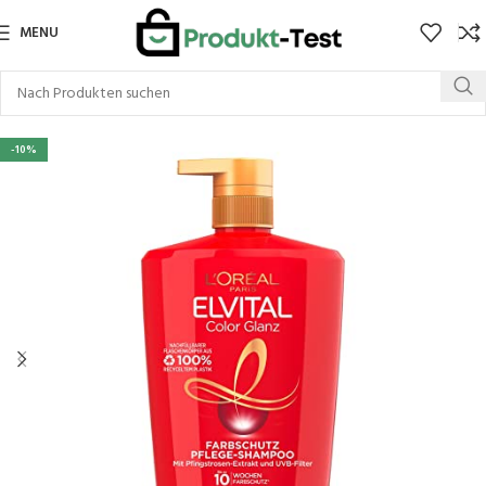
MENU
-10%