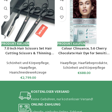
PRODUKT KAUFEN
PRODUKT KAUFEN
7.0 Inch Hair Scissors Set Hair
Colour Clinuance, 5.6 Cherry
Cutting Scissors & Thinning
Chocolate Hair Dye for Sensitive
Scissors with Razor Combs in 1
Hair Permanent Colouring
Set (Black)
without Ammonia, More Shine
Schönheit und Körperpflege
,
Haarpflege
,
Haarfärbeprodukte
,
Intensive Colour 100% Coverage,
Haarpflege
,
Schönheit und Körperpflege
Dermatologically Tested
Haarschneidewerkzeuge
€
688.00
€
2,799.00
KOSTENLOSER VERSAND
Keine Gebühren, nur kostenloser Versand!
ONLINE-ZAHLUNG