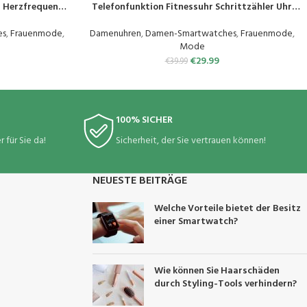
t Herzfrequenz
Telefonfunktion Fitnessuhr Schrittzähler Uhr
ähler Uhr, IP68
mit Pulsmesser SpO2 Messung
menuhr, 100+
Schlafüberwachung Nachrichten Multi
es
,
Frauenmode
,
Damenuhren
,
Damen-Smartwatches
,
Frauenmode
,
OD1
Trainingsmodi Smart Watch Wasserdicht Für
Mode
Android iOS
€
29.99
€
39.99
100% SICHER
 für Sie da!
Sicherheit, der Sie vertrauen können!
NEUESTE BEITRÄGE
Welche Vorteile bietet der Besitz
einer Smartwatch?
Wie können Sie Haarschäden
durch Styling-Tools verhindern?