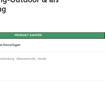
ing-Outdoor & als
ng
PRODUKT KAUFEN
en hinzufügen
rkleidung
,
Männermode
,
Mode