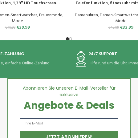
ktion, 1,39″ HD Touchscreen
Telefonfunktion, fitnessuhr mi
 120 Sportmodi/Pulsuhr/SpO2,
Schlafmonitor, 1.32″ HD schrittz
or, Menstruationszyklus IP68
Wasserdicht smart Watch da
amen-Smartwatches
,
Frauenmode
,
Damenuhren
,
Damen-Smartwatch
portuhr Armbanduhr Android iOS
Sportmodi Lila, SPR
Mode
Mode
Roségold
€
39.99
€
33.99
€
49.99
€
42.99
NE-ZAHLUNG
24/7 SUPPORT
le, einfache Online-Zahlung!
Hilfe rund um die Uhr, immer
Abonnieren Sie unseren E-Mail-Verteiler für
exklusive
Angebote & Deals