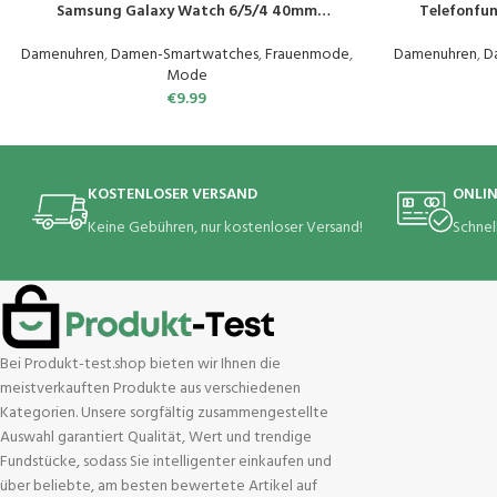
Samsung Galaxy Watch 6/5/4 40mm
Telefonfun
44mm/Galaxy Watch 5 Pro 45mm/Watch 6
Fitnessuhr,
Classic/Watch 4 Classic, Elastisch
Schlafmonit
Damenuhren
,
Damen-Smartwatches
,
Frauenmode
,
Damenuhren
,
D
Uhrenarmband Sport Loop Ersatzarmband für
Wasserdicht S
Mode
Herren Damen
€
9.99
KOSTENLOSER VERSAND
ONLI
Keine Gebühren, nur kostenloser Versand!
Schnel
Bei Produkt-test.shop bieten wir Ihnen die
meistverkauften Produkte aus verschiedenen
Kategorien. Unsere sorgfältig zusammengestellte
Auswahl garantiert Qualität, Wert und trendige
Fundstücke, sodass Sie intelligenter einkaufen und
über beliebte, am besten bewertete Artikel auf