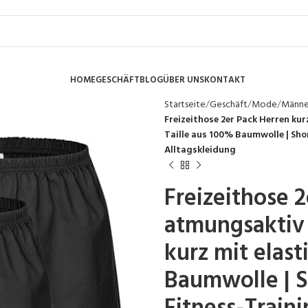
HOME
GESCHÄFT
BLOG
ÜBER UNS
KONTAKT
Startseite
Geschäft
Mode
Männ
Freizeithose 2er Pack Herren ku
Taille aus 100% Baumwolle | Sh
Alltagskleidung
Freizeithose 
atmungsaktiv
kurz mit elast
Baumwolle | S