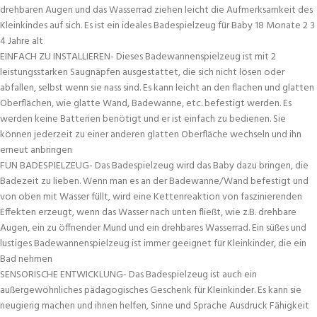
drehbaren Augen und das Wasserrad ziehen leicht die Aufmerksamkeit des
Kleinkindes auf sich. Es ist ein ideales Badespielzeug für Baby 18 Monate 2 3
4 Jahre alt
EINFACH ZU INSTALLIEREN- Dieses Badewannenspielzeug ist mit 2
leistungsstarken Saugnäpfen ausgestattet, die sich nicht lösen oder
abfallen, selbst wenn sie nass sind. Es kann leicht an den flachen und glatten
Oberflächen, wie glatte Wand, Badewanne, etc. befestigt werden. Es
werden keine Batterien benötigt und er ist einfach zu bedienen. Sie
können jederzeit zu einer anderen glatten Oberfläche wechseln und ihn
erneut anbringen
FUN BADESPIELZEUG- Das Badespielzeug wird das Baby dazu bringen, die
Badezeit zu lieben. Wenn man es an der Badewanne/Wand befestigt und
von oben mit Wasser füllt, wird eine Kettenreaktion von faszinierenden
Effekten erzeugt, wenn das Wasser nach unten fließt, wie z.B. drehbare
Augen, ein zu öffnender Mund und ein drehbares Wasserrad. Ein süßes und
lustiges Badewannenspielzeug ist immer geeignet für Kleinkinder, die ein
Bad nehmen
SENSORISCHE ENTWICKLUNG- Das Badespielzeug ist auch ein
außergewöhnliches pädagogisches Geschenk für Kleinkinder. Es kann sie
neugierig machen und ihnen helfen, Sinne und Sprache Ausdruck Fähigkeit