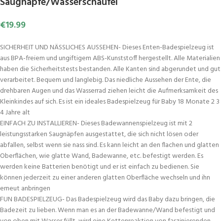
Saugnäpfe/Wasserschaufel
€
19.99
SICHERHEIT UND NÄSSLICHES AUSSEHEN- Dieses Enten-Badespielzeug ist
aus BPA-freiem und ungiftigem ABS-Kunststoff hergestellt. Alle Materialien
haben die Sicherheitstests bestanden. Alle Kanten sind abgerundet und gut
verarbeitet. Bequem und langlebig. Das niedliche Aussehen der Ente, die
drehbaren Augen und das Wasserrad ziehen leicht die Aufmerksamkeit des
Kleinkindes auf sich. Es ist ein ideales Badespielzeug für Baby 18 Monate 2 3
4 Jahre alt
EINFACH ZU INSTALLIEREN- Dieses Badewannenspielzeug ist mit 2
leistungsstarken Saugnäpfen ausgestattet, die sich nicht lösen oder
abfallen, selbst wenn sie nass sind. Es kann leicht an den flachen und glatten
Oberflächen, wie glatte Wand, Badewanne, etc. befestigt werden. Es
werden keine Batterien benötigt und er ist einfach zu bedienen. Sie
können jederzeit zu einer anderen glatten Oberfläche wechseln und ihn
erneut anbringen
FUN BADESPIELZEUG- Das Badespielzeug wird das Baby dazu bringen, die
Badezeit zu lieben. Wenn man es an der Badewanne/Wand befestigt und