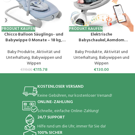
PRODUKT KAUFEN
PRODUKT KAUFEN
Chicco Balloon Säuglings- und
Elektrische
Babywippe 0 Monate – 18 kg,
Babyschaukel,Aomdom
Wipp- und Sesselfunktion,
Elektrische Babywippe mit Musik
Verstellbare Rückenlehne,
5 Schaukelgeschwindigkeiten
Baby Produkte
,
Aktivität und
Baby Produkte
,
Aktivität und
Kompakter Verschluss,
Babywippe und Liegestuhl 3
Unterhaltung
,
Babywippen und
Unterhaltung
,
Babywippen und
Vibration, Interaktives
Timer mit mobiler App-
Wippen
Wippen
Elektronisches Spielzeug, Lichter
Steuerung/Fernbedienung bis
€
115.78
€
130.00
€
119.00
und Sound
9kg Weiß
KOSTENLOSER VERSAND
Keine Gebühren, nur kostenloser Versand!
ONLINE-ZAHLUNG
Schnelle, einfache Online-Zahlung!
24/7 SUPPORT
Hilfe rund um die Uhr, immer für Sie da!
100% SICHER