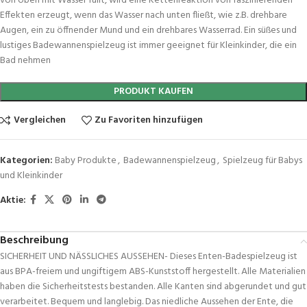
von oben mit Wasser füllt, wird eine Kettenreaktion von faszinierenden
Effekten erzeugt, wenn das Wasser nach unten fließt, wie z.B. drehbare
Augen, ein zu öffnender Mund und ein drehbares Wasserrad. Ein süßes und
lustiges Badewannenspielzeug ist immer geeignet für Kleinkinder, die ein
Bad nehmen
PRODUKT KAUFEN
Vergleichen
Zu Favoriten hinzufügen
Kategorien:
Baby Produkte
,
Badewannenspielzeug
,
Spielzeug für Babys
und Kleinkinder
Aktie:
Beschreibung
SICHERHEIT UND NÄSSLICHES AUSSEHEN- Dieses Enten-Badespielzeug ist
aus BPA-freiem und ungiftigem ABS-Kunststoff hergestellt. Alle Materialien
haben die Sicherheitstests bestanden. Alle Kanten sind abgerundet und gut
verarbeitet. Bequem und langlebig. Das niedliche Aussehen der Ente, die