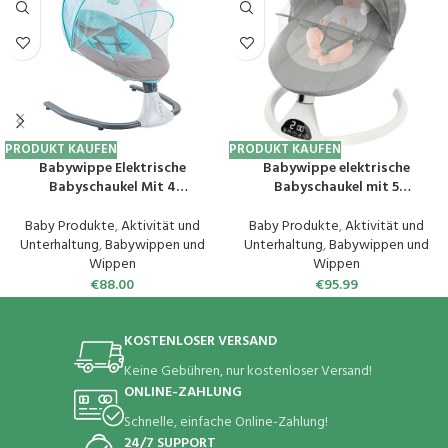
PRODUKT KAUFEN
PRODUKT KAUFEN
Babywippe Elektrische
Babywippe elektrische
Babyschaukel Mit 4
Babyschaukel mit 5
Schwingungsamplituden
Schwingungsamplituden,
Timing-Funktion Mp3-Player
Bluetooth-Musik-Babywippe
Baby Produkte
,
Aktivität und
Baby Produkte
,
Aktivität und
Babyschaukelstuhl FüR
mit Fernbedienung,
Unterhaltung
,
Babywippen und
Unterhaltung
,
Babywippen und
SäUglinge Im Alter Von 1-12
Babyschaukelstuhl bis 12 kg für
Wippen
Wippen
Monaten （Blau）
0-12 Monate (Grün)
€
88.00
€
95.99
KOSTENLOSER VERSAND
Keine Gebühren, nur kostenloser Versand!
ONLINE-ZAHLUNG
Schnelle, einfache Online-Zahlung!
24/7 SUPPORT