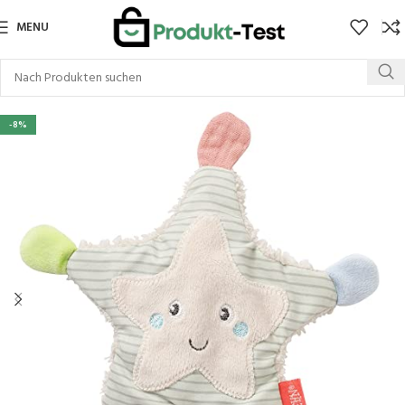
MENU
-8%