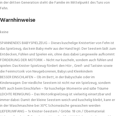
in der dritten Generation steht die Familie im Mittelpunkt des Tuns von
Fehn.
Warnhinweise
keine
SPANNENDES BABYSPIELZEUG – Dieses kuschelige Knistertier von Fehn ist
das Spielzeug, das kein Baby mehr aus der Hand legt: Der Seestern lädt zum
Entdecken, Fühlen und Spielen ein, ohne dass dabei Langeweile aufkommt
FÖRDERUNG DER MOTORIK – Nicht nur kuscheln, sondern auch fühlen und
spielen: Das Knister-Spielzeug fördert den Hör-, Greif- und Tastsinn sowie
die Feinmotorik von Neugeborenen, Babys und Kleinkindern
BESSER EINSCHLAFEN – Ob im Bett, in der Babyschale oder im
Kinderwagen: Der niedliche Seestern ist nicht nur ein Spielzeug, sondern
hilft auch beim Einschlafen – für kuschelige Momente und süße Träume
LEICHTE REINIGUNG – Das Motorikspielzeug ist vielseitig einsetzbar und
immer dabei: Damit der kleine Seestern weich und kuschelig bleibt, kann er
in der Waschmaschine bei 30°C Schonwäsche gewaschen werden
LIEFERUMFANG – 1x Knister-Seestern / Größe: 18 cm / Obermaterial: