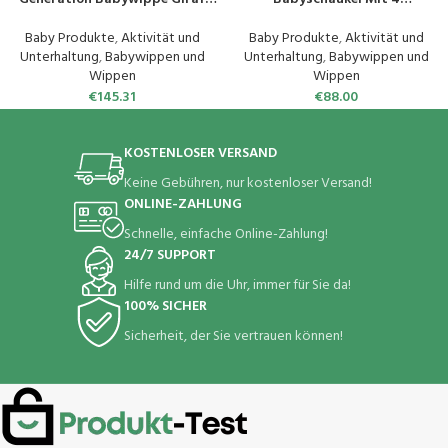
Grey
Schwingungsamplituden
Timing-Funktion Mp3-Player
Baby Produkte
,
Aktivität und
Baby Produkte
,
Aktivität und
Babyschaukelstuhl FüR
Unterhaltung
,
Babywippen und
Unterhaltung
,
Babywippen und
SäUglinge Im Alter Von 1-12
Wippen
Wippen
Monaten （Blau）
€
145.31
€
88.00
KOSTENLOSER VERSAND
Keine Gebühren, nur kostenloser Versand!
ONLINE-ZAHLUNG
Schnelle, einfache Online-Zahlung!
24/7 SUPPORT
Hilfe rund um die Uhr, immer für Sie da!
100% SICHER
Sicherheit, der Sie vertrauen können!