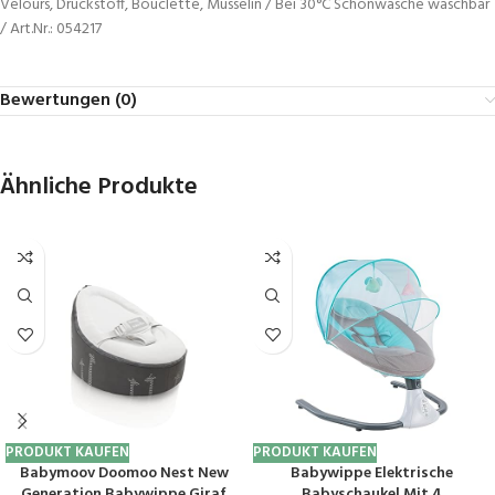
Velours, Druckstoff, Bouclette, Musselin / Bei 30°C Schonwäsche waschbar
/ Art.Nr.: 054217
Bewertungen (0)
Ähnliche Produkte
PRODUKT KAUFEN
PRODUKT KAUFEN
Babymoov Doomoo Nest New
Babywippe Elektrische
Generation Babywippe Giraf
Babyschaukel Mit 4