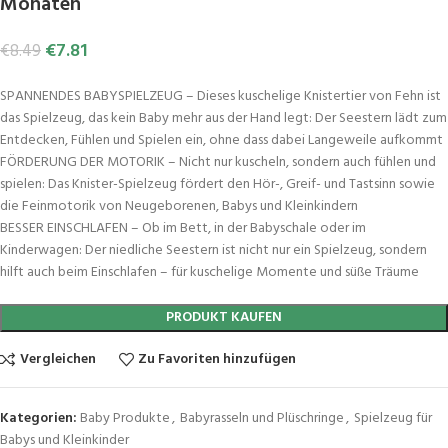
Monaten
€
7.81
€
8.49
SPANNENDES BABYSPIELZEUG – Dieses kuschelige Knistertier von Fehn ist
das Spielzeug, das kein Baby mehr aus der Hand legt: Der Seestern lädt zum
Entdecken, Fühlen und Spielen ein, ohne dass dabei Langeweile aufkommt
FÖRDERUNG DER MOTORIK – Nicht nur kuscheln, sondern auch fühlen und
spielen: Das Knister-Spielzeug fördert den Hör-, Greif- und Tastsinn sowie
die Feinmotorik von Neugeborenen, Babys und Kleinkindern
BESSER EINSCHLAFEN – Ob im Bett, in der Babyschale oder im
Kinderwagen: Der niedliche Seestern ist nicht nur ein Spielzeug, sondern
hilft auch beim Einschlafen – für kuschelige Momente und süße Träume
PRODUKT KAUFEN
Vergleichen
Zu Favoriten hinzufügen
Kategorien:
Baby Produkte
,
Babyrasseln und Plüschringe
,
Spielzeug für
Babys und Kleinkinder