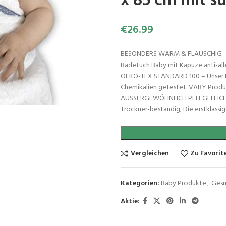
x 85 cm mit s
€
26.99
BESONDERS WARM & FLAUSCHIG – D
Badetuch Baby mit Kapuze anti-alle
OEKO-TEX STANDARD 100 – Unser Ba
Chemikalien getestet. VABY Produk
AUSSERGEWÖHNLICH PFLEGELEICHT 
Trockner-beständig, Die erstklassi
Vergleichen
Zu Favorit
Kategorien:
Baby Produkte
,
Gesu
Aktie: