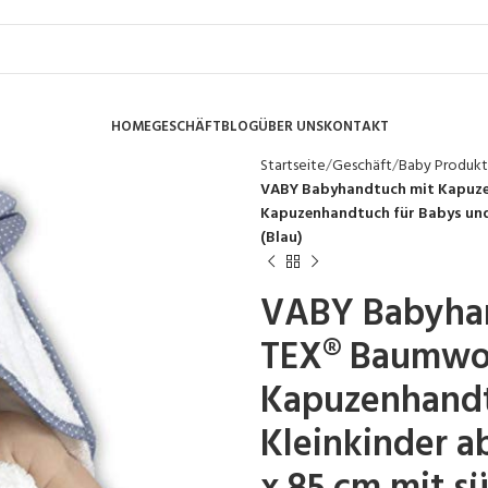
HOME
GESCHÄFT
BLOG
ÜBER UNS
KONTAKT
Startseite
Geschäft
Baby Produk
VABY Babyhandtuch mit Kapuze
Kapuzenhandtuch für Babys und 
(Blau)
VABY Babyhan
TEX® Baumwol
Kapuzenhandt
Kleinkinder a