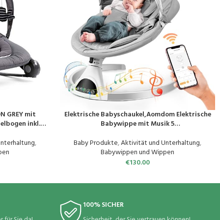
N GREY mit
Elektrische Babyschaukel,Aomdom Elektrische
PRODUKT KAUFEN
elbogen inkl.
Babywippe mit Musik 5
position, neuer
Schaukelgeschwindigkeiten Babywippe und
Liegestuhl 3 Timer mit mobiler App-
Unterhaltung
,
Baby Produkte
,
Aktivität und Unterhaltung
,
Steuerung/Fernbedienung bis 9kg Weiß
pen
Babywippen und Wippen
€
130.00
100% SICHER
 für Sie da!
Sicherheit, der Sie vertrauen können!