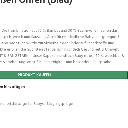
üßen Ohren (Blau)
ie Kombination aus 70 % Bambus und 30 % Baumwolle machen das
rgisch, weich und flauschig. Auch für empfindliche Babyhaut geeignet!
by Badetuch wurde zur Sicherheit der Kinder auf Schadstoffe und
te erfüllen die höchsten Standards hinsichtlich Gesundheit & Umwelt.
& SAUGSTARK – Unser Kapuzenhandtuch Baby ist bei 40℃ waschbar &
ge Verarbeitung sorgt für Langlebigkeit und besondere Saugstärke.
PRODUKT KAUFEN
en hinzufügen
ndheitsfürsorge für Babys
,
Säuglingspflege