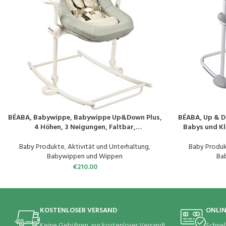
BÉABA, Babywippe, Babywippe Up&Down Plus,
BÉABA, Up & D
PRODUKT KAUFEN
PRODUKT KAUF
4 Höhen, 3 Neigungen, Faltbar,
Babys und Kl
Sitzverkleinerung für Neugeborene, Sitz aus
Schaukelfunkti
100% Baumwolle, hochwertige Verarbeitung, 5-
– Ergon
Baby Produkte
,
Aktivität und Unterhaltung
,
Baby Produ
Punkt-Gurt, patentiert, Graugrün
Babywippen und Wippen
Ba
€
210.00
KOSTENLOSER VERSAND
ONLI
Keine Gebühren, nur kostenloser Versand!
Schnel