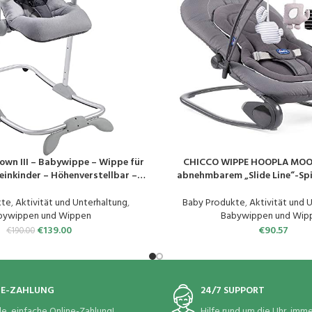
own III – Babywippe – Wippe für
CHICCO WIPPE HOOPLA MOO
EN
PRODUKT KAUFEN
einkinder – Höhenverstellbar –
abnehmbarem „Slide Line“-Spi
on und 4-fache Höhenverstellung
Spielfiguren, Fix- und Schaukel
omisch und sicher – Grau
Sitzverkleinerer
kte
,
Aktivität und Unterhaltung
,
Baby Produkte
,
Aktivität und 
bywippen und Wippen
Babywippen und Wip
€
139.00
€
90.57
€
190.00
NE-ZAHLUNG
24/7 SUPPORT
le, einfache Online-Zahlung!
Hilfe rund um die Uhr, immer