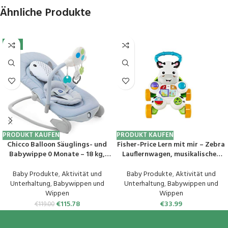
Ähnliche Produkte
-3%
PRODUKT KAUFEN
PRODUKT KAUFEN
Chicco Balloon Säuglings- und
Fisher-Price Lern mit mir – Zebra
Babywippe 0 Monate – 18 kg,
Lauflernwagen, musikalisches
Wipp- und Sesselfunktion,
Aktivitäts- und Gehspielzeug
Verstellbare Rückenlehne,
mit Lerninhalten, ab 6 Monaten,
Baby Produkte
,
Aktivität und
Baby Produkte
,
Aktivität und
Kompakter Verschluss,
Version: Englisch Reduzierte
Unterhaltung
,
Babywippen und
Unterhaltung
,
Babywippen und
Vibration, Interaktives
Verpackung, GXC31
Wippen
Wippen
Elektronisches Spielzeug, Lichter
€
115.78
€
33.99
€
119.00
und Sound