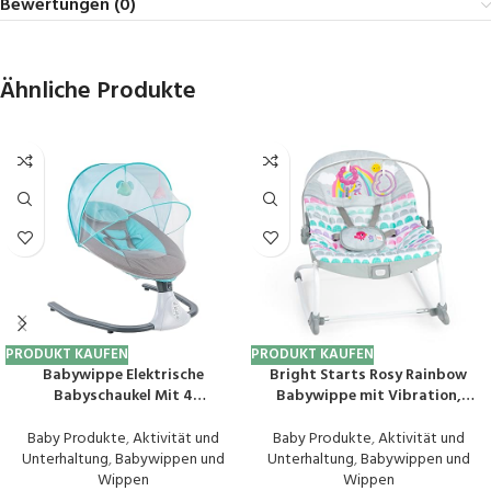
Bewertungen (0)
Ähnliche Produkte
PRODUKT KAUFEN
PRODUKT KAUFEN
Babywippe Elektrische
Bright Starts Rosy Rainbow
Babyschaukel Mit 4
Babywippe mit Vibration,
Schwingungsamplituden
Babysitz für Mädchen oder
Timing-Funktion Mp3-Player
Jungs, Neugeborenes +
Baby Produkte
,
Aktivität und
Baby Produkte
,
Aktivität und
Babyschaukelstuhl FüR
Unterhaltung
,
Babywippen und
Unterhaltung
,
Babywippen und
SäUglinge Im Alter Von 1-12
Wippen
Wippen