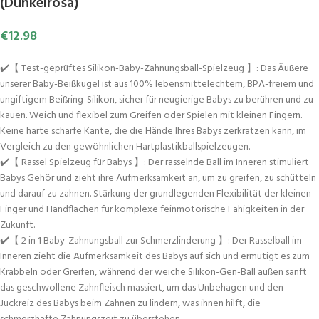
(Dunkelrosa)
€
12.98
✔️【 Test-geprüftes Silikon-Baby-Zahnungsball-Spielzeug 】: Das Äußere
unserer Baby-Beißkugel ist aus 100% lebensmittelechtem, BPA-freiem und
ungiftigem Beißring-Silikon, sicher für neugierige Babys zu berühren und zu
kauen. Weich und flexibel zum Greifen oder Spielen mit kleinen Fingern.
Keine harte scharfe Kante, die die Hände Ihres Babys zerkratzen kann, im
Vergleich zu den gewöhnlichen Hartplastikballspielzeugen.
✔️【 Rassel Spielzeug für Babys 】: Der rasselnde Ball im Inneren stimuliert
Babys Gehör und zieht ihre Aufmerksamkeit an, um zu greifen, zu schütteln
und darauf zu zahnen. Stärkung der grundlegenden Flexibilität der kleinen
Finger und Handflächen für komplexe feinmotorische Fähigkeiten in der
Zukunft.
✔️【 2 in 1 Baby-Zahnungsball zur Schmerzlinderung 】: Der Rasselball im
Inneren zieht die Aufmerksamkeit des Babys auf sich und ermutigt es zum
Krabbeln oder Greifen, während der weiche Silikon-Gen-Ball außen sanft
das geschwollene Zahnfleisch massiert, um das Unbehagen und den
Juckreiz des Babys beim Zahnen zu lindern, was ihnen hilft, die