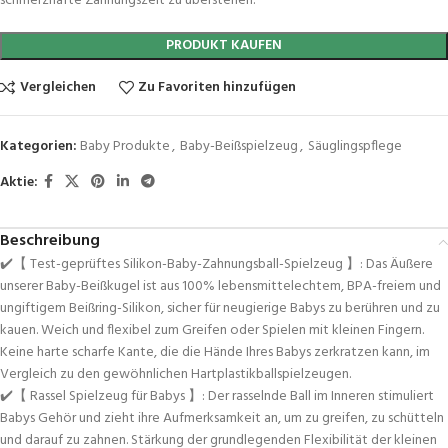
schmerzhafte Zahnungszeit zu überstehen.
PRODUKT KAUFEN
Vergleichen
Zu Favoriten hinzufügen
Kategorien:
Baby Produkte
,
Baby-Beißspielzeug
,
Säuglingspflege
Aktie:
Beschreibung
✔️【 Test-geprüftes Silikon-Baby-Zahnungsball-Spielzeug 】: Das Äußere
unserer Baby-Beißkugel ist aus 100% lebensmittelechtem, BPA-freiem und
ungiftigem Beißring-Silikon, sicher für neugierige Babys zu berühren und zu
kauen. Weich und flexibel zum Greifen oder Spielen mit kleinen Fingern.
Keine harte scharfe Kante, die die Hände Ihres Babys zerkratzen kann, im
Vergleich zu den gewöhnlichen Hartplastikballspielzeugen.
✔️【 Rassel Spielzeug für Babys 】: Der rasselnde Ball im Inneren stimuliert
Babys Gehör und zieht ihre Aufmerksamkeit an, um zu greifen, zu schütteln
und darauf zu zahnen. Stärkung der grundlegenden Flexibilität der kleinen