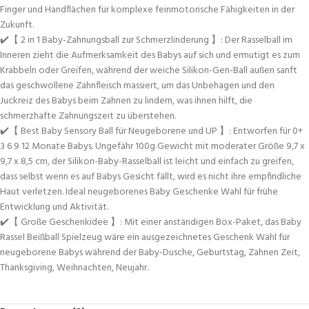
Finger und Handflächen für komplexe feinmotorische Fähigkeiten in der
Zukunft.
✔️【 2 in 1 Baby-Zahnungsball zur Schmerzlinderung 】: Der Rasselball im
Inneren zieht die Aufmerksamkeit des Babys auf sich und ermutigt es zum
Krabbeln oder Greifen, während der weiche Silikon-Gen-Ball außen sanft
das geschwollene Zahnfleisch massiert, um das Unbehagen und den
Juckreiz des Babys beim Zahnen zu lindern, was ihnen hilft, die
schmerzhafte Zahnungszeit zu überstehen.
✔️【 Best Baby Sensory Ball für Neugeborene und UP 】: Entworfen für 0+
3 6 9 12 Monate Babys. Ungefähr 100g Gewicht mit moderater Größe 9,7 x
9,7 x 8,5 cm, der Silikon-Baby-Rasselball ist leicht und einfach zu greifen,
dass selbst wenn es auf Babys Gesicht fällt, wird es nicht ihre empfindliche
Haut verletzen. Ideal neugeborenes Baby Geschenke Wahl für frühe
Entwicklung und Aktivität.
✔️【 Große Geschenkidee 】: Mit einer anständigen Box-Paket, das Baby
Rassel Beißball Spielzeug wäre ein ausgezeichnetes Geschenk Wahl für
neugeborene Babys während der Baby-Dusche, Geburtstag, Zahnen Zeit,
Thanksgiving, Weihnachten, Neujahr.