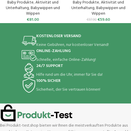
Tragfähigkeit 18kg,
Schaukelgeschwindigkeiten,
Baby Produkte
,
Aktivität und
Baby Produkte
,
Aktivität und
Automatische Schaukel, für
Timer und 8 Melodien
Unterhaltung
,
Babywippen und
Unterhaltung
,
Babywippen und
Babys 0 bis 18 Monaten (Rosa)
Wippen
Wippen
€
81.00
€
59.60
€
97.90
KOSTENLOSER VERSAND
Keine Gebühren, nur kostenloser Versand!
ONLINE-ZAHLUNG
Schnelle, einfache Online-Zahlung!
24/7 SUPPORT
Hilfe rund um die Uhr, immer für Sie da!
100% SICHER
Sicherheit, der Sie vertrauen können!
Bei Produkt-test.shop bieten wir Ihnen die meistverkauften Produkte aus