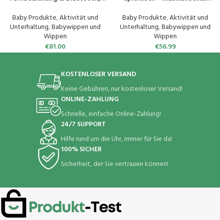
Zeiteinstellung, Max
Lernspielzeug mit 3
Tragfähigkeit 18kg,
Klavierspielmodi, Lichtern,
Baby Produkte
,
Aktivität und
Baby Produkte
,
Aktivität und
Automatische Schaukel, für
Version: Englisch; Italienisch;
Unterhaltung
,
Babywippen und
Unterhaltung
,
Babywippen und
Babys 0 bis 18 Monaten (Rosa)
Portugiesisch; Spanisch, HXG08
Wippen
Wippen
€
81.00
€
56.99
KOSTENLOSER VERSAND
Keine Gebühren, nur kostenloser Versand!
ONLINE-ZAHLUNG
Schnelle, einfache Online-Zahlung!
24/7 SUPPORT
Hilfe rund um die Uhr, immer für Sie da!
100% SICHER
Sicherheit, der Sie vertrauen können!