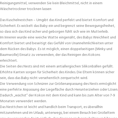
Reinigungsmittel, verwenden Sie kein Bleichmittel, nicht in einem
Wäschetrockner trocknen lassen
Das Kuschelnestchen – Umgibt das Kind perfekt und bietet Komfort und
Sicherheit. Es wickelt das Baby ein und begrenzt seine Bewegungsfreihet,
so dass sich das Kind sicher und geborgen fühlt sich wie im Mutterleib.
Im Inneren wurde eine weiche Watte eingenäht, des Babys Weichheit und
Komfort bietet und beseitigt das Gefühl von Unannehmlichkeiten unter
dem Rücken des Babys . Es ist möglich, einen doppelseitigen (Minky und
Baumwolle) Einsatz zu verwenden, der das Reinigen des Kokons
erleichtert.
Die Seiten des Nests sind mit einem antiallergischen Silikonbällen gefüllt.
Erhöhte Kanten sorgen für Sicherheit des Kindes. Die Eltern können sicher
sein, dass das Baby nicht versehentlich zerquetscht wird.
Die Verwendung von Schnüren zur Größenanpassung des Nests ermöglicht
eine perfekte Anpassung der Liegefläche durch Herunterziehen oder Lösen.
Dadurch „wächst“ der Kokon mit dem Kind und kann bis zum Alter von 7-9
Monaten verwendet werden.
Das Nesttchen ist leicht und handlich beim Transport, es überallhin
mitzunehmen und im Urlaub, unterwegs, bei einem Besuch bei Großeltern