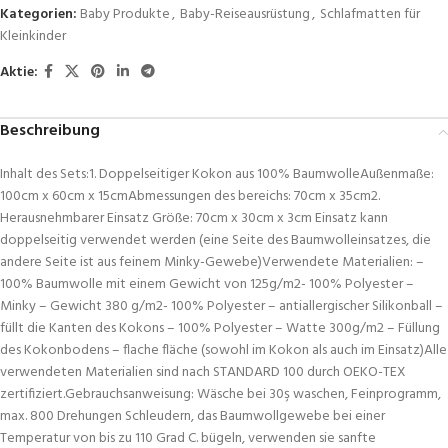
Kategorien:
Baby Produkte
,
Baby-Reiseausrüstung
,
Schlafmatten für
Kleinkinder
Aktie:
Beschreibung
Inhalt des Sets:1. Doppelseitiger Kokon aus 100% BaumwolleAußenmaße:
100cm x 60cm x 15cmAbmessungen des bereichs: 70cm x 35cm2.
Herausnehmbarer Einsatz Größe: 70cm x 30cm x 3cm Einsatz kann
doppelseitig verwendet werden (eine Seite des Baumwolleinsatzes, die
andere Seite ist aus feinem Minky-Gewebe)Verwendete Materialien: –
100% Baumwolle mit einem Gewicht von 125g/m2- 100% Polyester –
Minky – Gewicht 380 g/m2- 100% Polyester – antiallergischer Silikonball –
füllt die Kanten des Kokons – 100% Polyester – Watte 300g/m2 – Füllung
des Kokonbodens – flache fläche (sowohl im Kokon als auch im Einsatz)Alle
verwendeten Materialien sind nach STANDARD 100 durch OEKO-TEX
zertifiziert.Gebrauchsanweisung: Wäsche bei 30ş waschen, Feinprogramm,
max. 800 Drehungen Schleudern, das Baumwollgewebe bei einer
Temperatur von bis zu 110 Grad C. bügeln, verwenden sie sanfte